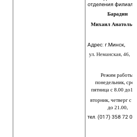
отделения филиала
Барадин
Михаил
Анатольев
Адрес:
г.Минск
,
ул. Неманская,
46,
к
Р
ежим работы
:
понедельник, сред
пятница
с
8.00
до
15
вторник, четверг
с
1
до
21.00,
тел.
(017)
358
72
00.