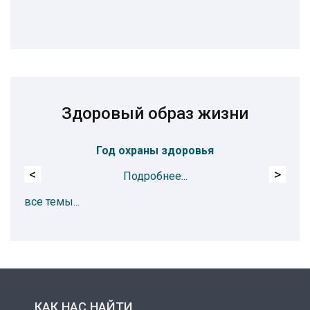
Здоровый образ жизни
Год охраны здоровья
Пр
<
>
Подробнее...
все темы...
КАК НАС НАЙТИ