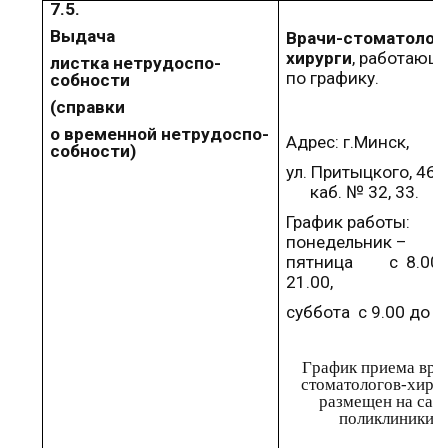
7.5.
Выдача
Врачи-стоматолог
хирурги
, работающ
листка нетрудоспо­
по графику
.
собности
(справки
о временной нетрудоспо­
Адрес:
г.Минск
,
собности)
ул. Притыцкого,
46,
каб
. №
32, 33
.
График работы:
понедельник –
пятница
с
8.00
21.00,
суббота
с
9.00
до
1
Г
рафик
приема вра
стоматологов-хиру
размещен на с
ай
поликлиники.