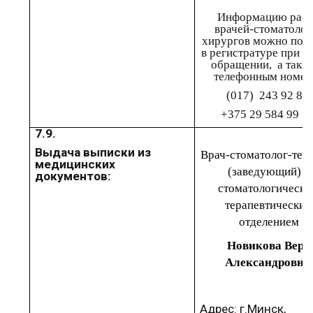
Информацию рабо
врачей-стоматолог
хирургов можно
пол
в
регистратуре при л
обращении,
а такж
телефонным номер
(017
) 243
92
86,
+375 29 584
99
5
7.9.
Выдача выписки из
Врач-стоматолог-тер
медицинских
(заведующий) 1
документов
:
стоматологическ
терапевтическим
отделением
Новикова Вера
Александровна,
Адрес:
г.Минск
,