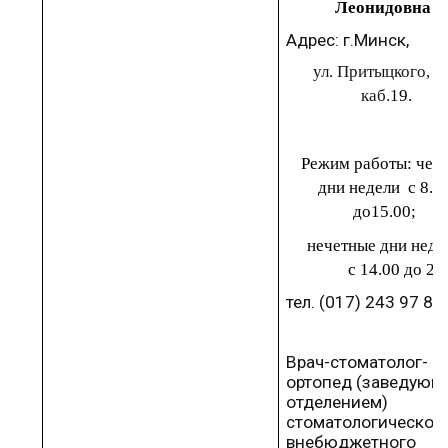
Леонидовна
Адрес:
г.Минск
,
ул. Притыцкого,
4
каб
.
19
.
Р
ежим работы
:
чет
дни
недели
с
8.0
до
15.00
;
нечетные дни неде
с
14.00
до
21.
тел.
(017)
243
97
84
.
Врач-стоматолог-
ортопед (заведующ
отделением)
стоматологическог
внебюджетного