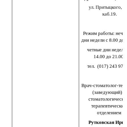
ул. Притыцкого,
4
каб
.
19
.
Р
ежим работы
:
нече
дни недели
с
8.00
до
1
четные дни недели
14.00
до
21.00,
тел.
(017)
243
97
8
Врач-стоматолог-тер
(заведующий) 2
стоматологическ
терапевтическим
отделением
Рутковская Ири