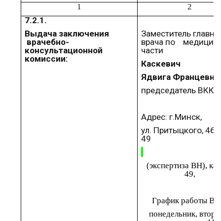
1
2
7.2.1.
Выдача заключения
Заместитель главно
врачебно-
врача по
медицин
консультационной
части
комиссии:
Каскевич
Ядвига
Францевна
председатель ВКК 
Адрес:
г.Минск
,
ул. Притыцкого, 46,
49
(экспертиза ВН),
ка
49
,
Г
рафик
работы ВК
понедельник, вторн