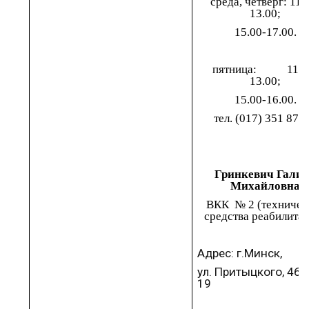
среда, четверг:
11.
13.00
;
15.00-17.00
.
пятница:
11.0
13.00
;
15.00-16.00
.
тел.
(017)
351
87
2
Гринкевич
Гали
Михайловна
ВКК
№
2 (техничес
средства реабилита
Адрес:
г.Минск
,
ул. Притыцкого, 46,
19