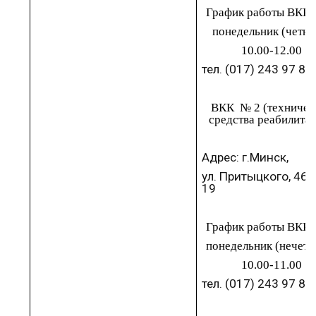
График работы ВКК 
понедельник
(четны
10.00-1
2
.00
тел.
(017)
243
97
84
ВКК
№
2 (техничес
средства реабилита
Адрес:
г.Минск
,
ул. Притыцкого, 46,
19
График работы ВКК 
понедельник
(нечетн
10.00-1
1
.00
тел.
(017)
243
97
84