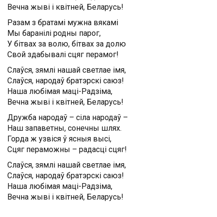
Вечна жыві і квітней, Беларусь!
Разам з братамі мужна вякамі
Мы баранілі родны парог,
У бітвах за волю, бітвах за долю
Свой здабывалі сцяг перамог!
Слаўся, зямлі нашай светлае імя,
Слаўся, народаў братэрскі саюз!
Наша любімая маці-Радзіма,
Вечна жыві і квітней, Беларусь!
Дружба народаў – сіла народаў –
Наш запаветны, сонечны шлях.
Горда ж узвіся ў ясныя высі,
Сцяг пераможны – радасці сцяг!
Слаўся, зямлі нашай светлае імя,
Слаўся, народаў братэрскі саюз!
Наша любімая маці-Радзіма,
Вечна жыві і квітней, Беларусь!