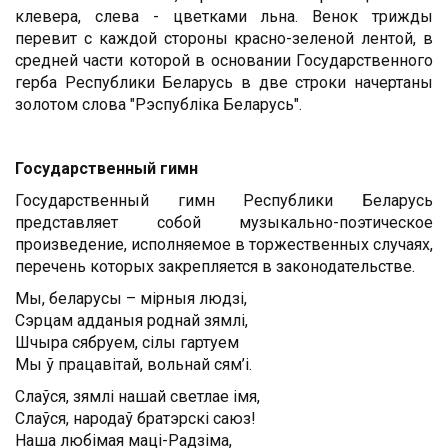
клевера, слева - цветками льна. Венок трижды
перевит с каждой стороны красно-зеленой лентой, в
средней части которой в основании Государственного
герба Республики Беларусь в две строки начертаны
золотом слова "Рэспубліка Беларусь".
Государственный гимн
Государственный гимн Республики Беларусь
представляет собой музыкально-поэтическое
произведение, исполняемое в торжественных случаях,
перечень которых закрепляется в законодательстве.
Мы, беларусы – мірныя людзі,
Сэрцам адданыя роднай зямлі,
Шчыра сябруем, сілы гартуем
Мы ў працавітай, вольнай сям’і.
Слаўся, зямлі нашай светлае імя,
Слаўся, народаў братэрскі саюз!
Наша любімая маці-Радзіма,