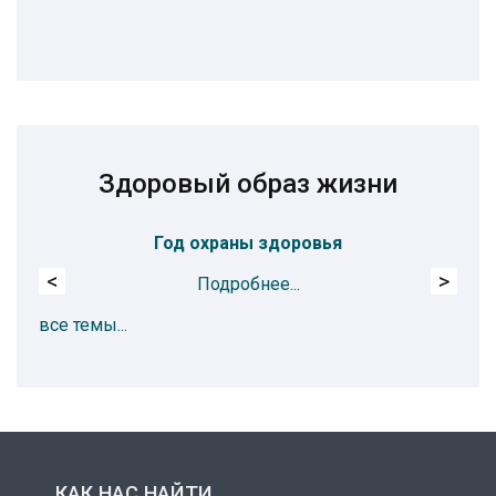
Здоровый образ жизни
Год охраны здоровья
Пр
<
>
Подробнее...
все темы...
КАК НАС НАЙТИ