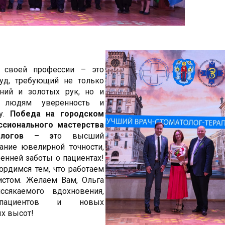
 своей профессии – это
уд, требующий не только
ний и золотых рук, но и
 людям уверенность и
ку.
Победа на городском
ссионального мастерства
ологов – э
то высший
ание ювелирной точности,
енней заботы о пациентах!
ордимся тем, что работаем
истом. Желаем Вам, Ольга
ссякаемого вдохновения,
 пациентов и новых
х высот!