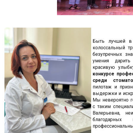
Быть лучшей в
колоссальный тр
безупречных зна
умения дарить
красивую улыб
конкурсе профе
среди стомат
пилотаж и призн
выдержки и искр
Мы невероятно г
с таким специал
Валерьевна, неи
благодарных
профессиональны