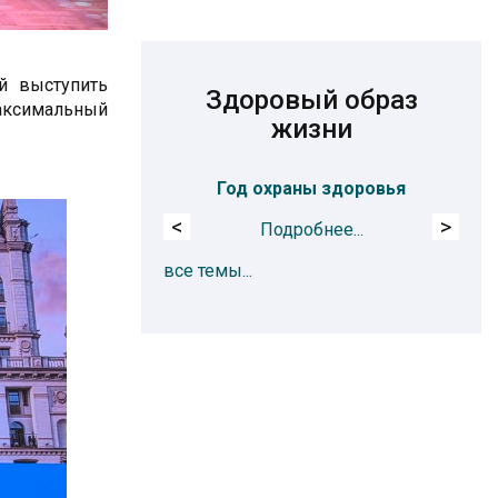
й выступить
Здоровый образ
максимальный
жизни
Год охраны здоровья
Про
<
>
Подробнее...
все темы...