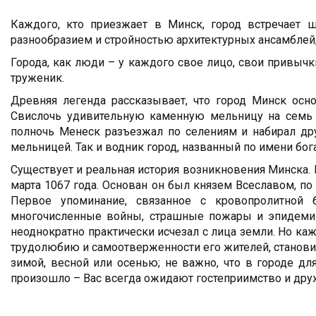
Каждого, кто приезжает в Минск, город встречает 
разнообразием и стройностью архитектурных ансамблей
Города, как люди – у каждого свое лицо, свои привычки
труженик.
Древняя легенда рассказывает, что город Минск осн
Свислочь удивительную каменную мельницу на семь к
полночь Менеск разъезжал по селениям и набирал др
мельницей. Так и водник город, названный по имени бо
Существует и реальная история возникновения Минска.
марта 1067 года. Основан он был князем Всеславом, п
Первое упоминание, связанное с кровопролитной 
многочисленные войны, страшные пожары и эпидемии
неоднократно практически исчезал с лица земли. Но кажд
трудолюбию и самоотверженности его жителей, становил
зимой, весной или осенью; не важно, что в городе дл
произошло – Вас всегда ожидают гостеприимство и др