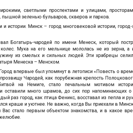
широкими, светлыми проспектами и улицами, просторам
, пышной зеленью бульваров, скверов и парков.
 и истории. Минск – город многовековой истории, город-г
овал Богатырь-чародей по имени Менеск, который пост
олес. Мука на его мельнице мололась не из зерна, а 
ужину из смелых и сильных людей. Эти храбрецы сели
гатыря Менеска – Менском.
 Город впервые был упомянут в летописи «Повесть о врем
о прозвищу Чародей, как порубежная крепость Полоцковог
битвой на Немиге, стало печальным мотивом истор
 оставили много шрамов, до сих пор напоминающих о 
ый раз город, как птица Феникс, восставал из пепла и ру
ся краше и уютнее. Не важно, когда Вы приехали в Минск
я Вас стало первым объектом знакомства, и в какое вре
ужелюбие.