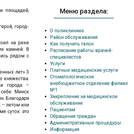
Меню раздела:
и площадей,
ерой, город-
О поликлинике
Район обслуживания
роил на реке
Как получить талон
их камней. В
Расписание работы врачей-
лись рядом с
специалистов
Услуги
Платные медицинские услуги
енных лет» 3
Стоматологическое
о княжества.
внебюджетное отделение филиал
ии города –
№1
себе. Минск
Закрепление на медицинское
ин. Благодаря
обслуживание
 – летом или
Пациентам
мя суток это
Обращения граждан
Административные процедуры
Информация