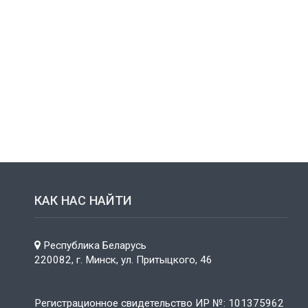
КАК НАС НАЙТИ
Республика Беларусь
220082, г. Минск, ул. Притыцкого, 46
Регистрационное свидетельство ИР №: 101375962