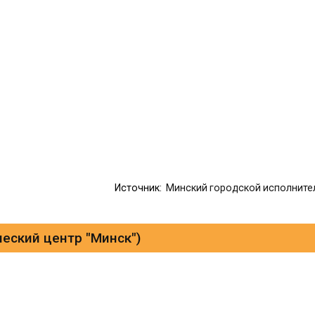
Источник:
Минский городской исполните
еский центр "Минск")