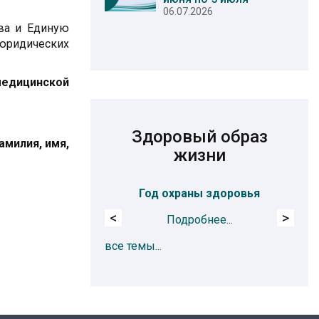
06.07.2026
ава и Единую
юридических
медицинской
Здоровый образ
амилия, имя,
жизни
Год охраны здоровья
Про
<
>
Подробнее...
все темы...