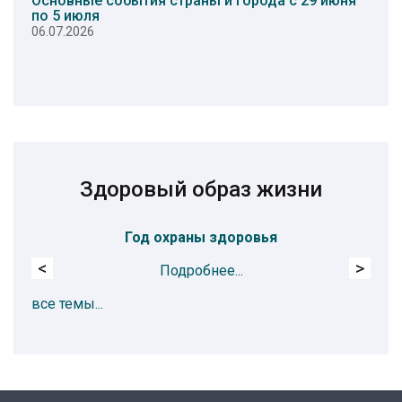
Основные события страны и города с 29 июня
по 5 июля
06.07.2026
Здоровый образ жизни
Год охраны здоровья
Пр
<
>
Подробнее...
все темы...